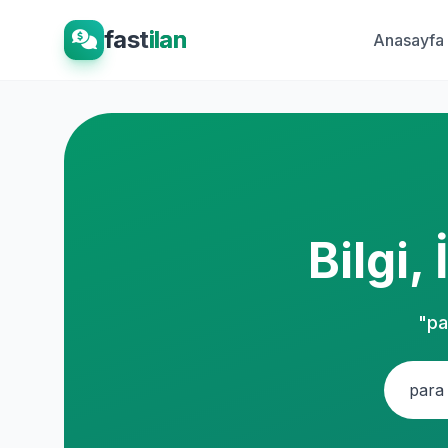
fast
ilan
Anasayfa
Bilgi,
"pa