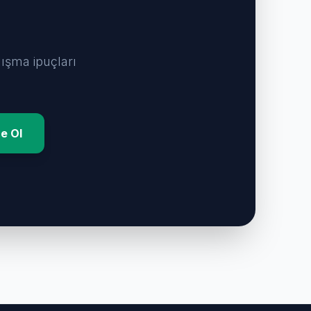
lışma ipuçları
e Ol