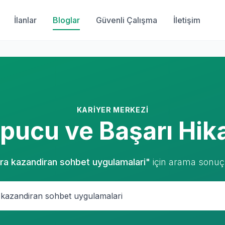
İlanlar
Bloglar
Güvenli Çalışma
İletişim
KARIYER MERKEZI
 İpucu ve Başarı Hik
ra kazandiran sohbet uygulamalari"
için arama sonuçl