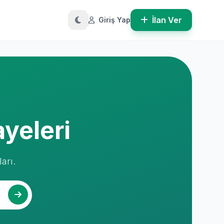
İlan Ver
Giriş Yap
ayeleri
arı.