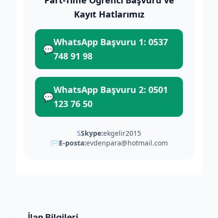
Part-Time Öğrenci Başvuru ve
Kayıt Hatlarımız
WhatsApp Başvuru 1: 0537
💬
748 91 98
WhatsApp Başvuru 2: 0501
💬
123 76 50
S
Skype:
ekgelir2015
✉
E-posta:
evdenpara@hotmail.com
İlan Bilgileri