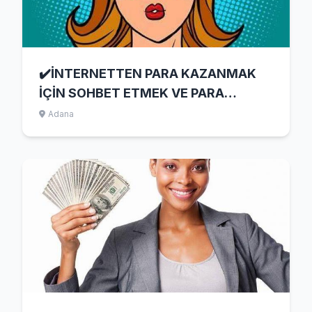
✔️İNTERNETTEN PARA KAZANMAK
İÇİN SOHBET ETMEK VE PARA
KAZANDIRAN UYGULAMALAR
Adana