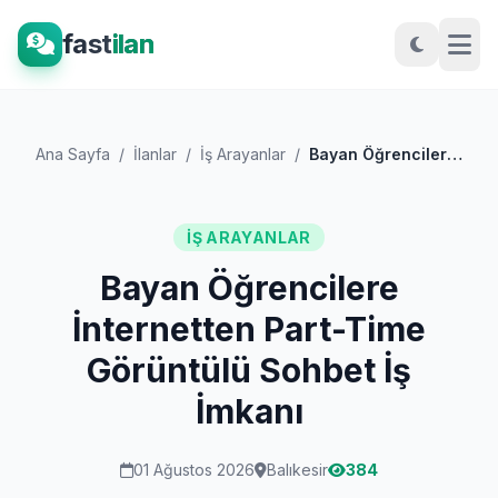
fast
ilan
Ana Sayfa
/
İlanlar
/
İş Arayanlar
/
Bayan Öğrencilere İnternetten Part-Time...
İŞ ARAYANLAR
Bayan Öğrencilere
İnternetten Part-Time
Görüntülü Sohbet İş
İmkanı
01 Ağustos 2026
Balıkesir
384