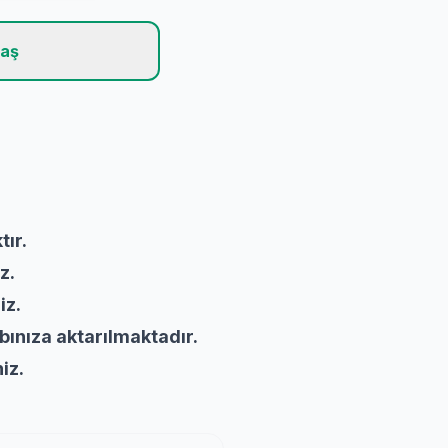
laş
tır.
z.
iz.
bınıza aktarılmaktadır.
niz.