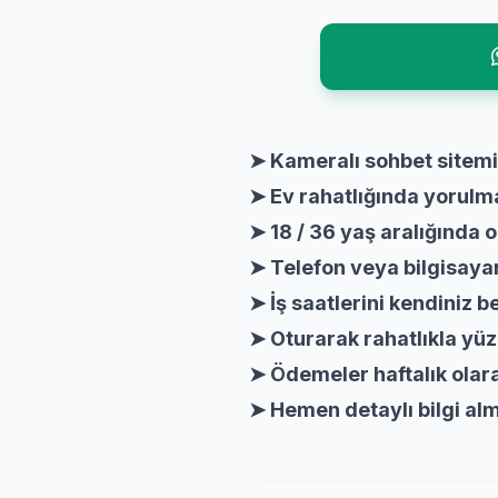
➤ Kameralı sohbet sitem
➤ Ev rahatlığında yorulm
➤ 18 / 36 yaş aralığında
➤ Telefon veya bilgisayarı
➤ İş saatlerini kendiniz be
➤ Oturarak rahatlıkla yüz
➤ Ödemeler haftalık olara
➤ Hemen detaylı bilgi alm