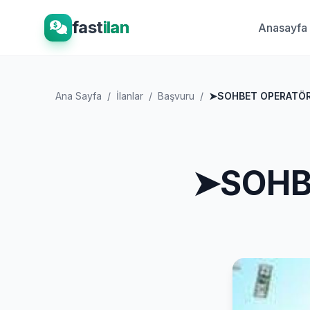
fast
ilan
Anasayfa
Ana Sayfa
/
İlanlar
/
Başvuru
/
➤SOHBET OPERATÖ
➤SOHB