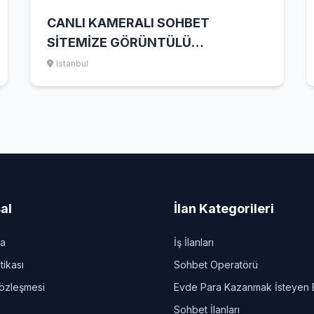
CANLI KAMERALI SOHBET
SİTEMİZE GÖRÜNTÜLÜ
OPERATÖRÜ BAYAN ELEMAN İŞ
Istanbul
İLANLARI
al
İlan Kategorileri
da
İş İlanları
itikası
Sohbet Operatörü
Sözleşmesi
Evde Para Kazanmak İsteyen 
Sohbet İlanları