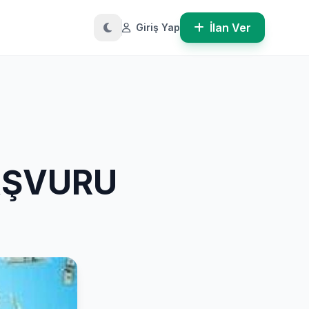
İlan Ver
Giriş Yap
AŞVURU