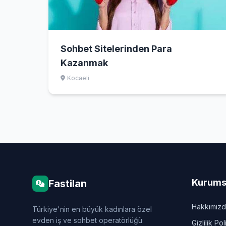
Sohbet Sitelerinden Para
Kazanmak
Kocaeli
Kurums
Fastilan
Hakkımız
Türkiye'nin en büyük kadınlara özel
evden iş ve sohbet operatörlüğü
Gizlilik Pol