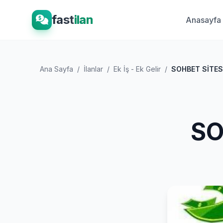
fast
ilan
Anasayfa
Ana Sayfa
/
İlanlar
/
Ek İş - Ek Gelir
/
SOHBET SİTESİ
SO