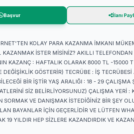
Başvur
İlanı Pay
RNET'TEN KOLAY PARA KAZANMA İMKANI MÜKEMME
L KAZANMAK İSTER MİSİNİZ? AKILLI TELEFONDAN
N KAZANÇ : HAFTALIK OLARAK 8000 TL -15000 TL
 DEĞİŞİKLİK GÖSTERİR) TECRÜBE : İŞ TECRÜBE
ECEĞİ BİR İŞTİR YAŞ ARALIĞI : 18 - 29 ÇALIŞMA 
TLERİNİ SİZ BELİRLİYORSUNUZ) ÇALIŞMA YERİ : 
EN SORMAK VE DANIŞMAK İSTEDİĞİNİZ BİR ŞEY OL
 İLAN BAYANLAR İÇİN GEÇERLİDİR VE LÜTFEN WHA
K 19 YILDIR HEP SİZLERE KAZANDIRDIK VE KAZ