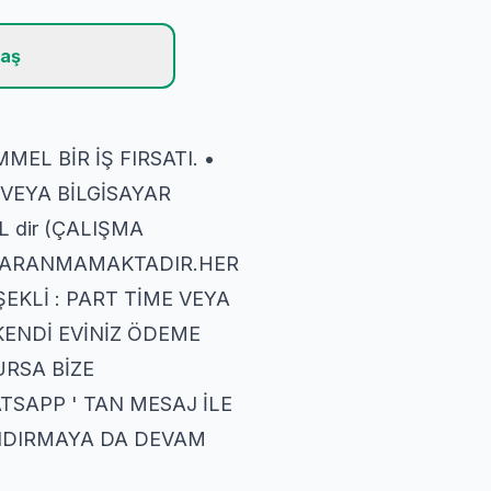
laş
L BİR İŞ FIRSATI. •
 VEYA BİLGİSAYAR
 dir (ÇALIŞMA
Sİ ARANMAMAKTADIR.HER
ŞEKLİ : PART TİME VEYA
KENDİ EVİNİZ ÖDEME
URSA BİZE
TSAPP ' TAN MESAJ İLE
ANDIRMAYA DA DEVAM