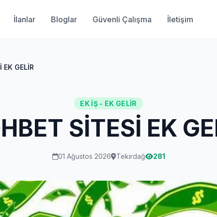
İlanlar
Bloglar
Güvenli Çalışma
İletişim
 EK GELİR
EK İŞ - EK GELIR
HBET SİTESİ EK GE
01 Ağustos 2026
Tekirdağ
281