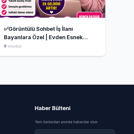
✅Görüntülü Sohbet İş İlanı
Bayanlara Özel | Evden Esnek
Çalışma
Istanbul
Haber Bülteni
Yeni ilanlardan anında haberdar olun.