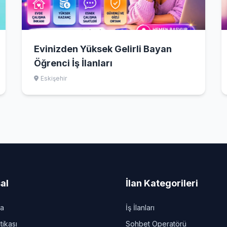
Evinizden Yüksek Gelirli Bayan
Öğrenci İş İlanları
Eskişehir
al
İlan Kategorileri
da
İş İlanları
itikası
Sohbet Operatörü