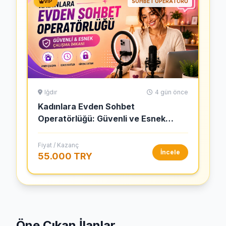
VIP
SOHBET OPERATÖRÜ
Iğdır
4 gün önce
Kadınlara Evden Sohbet
Operatörlüğü: Güvenli ve Esnek
Çalışma İmkanı
Fiyat / Kazanç
İncele
55.000 TRY
Öne Çıkan İlanlar