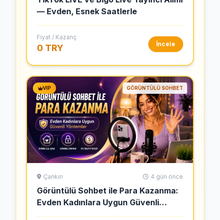
— Evden, Esnek Saatlerle
Fiyat / Kazanç
İncele
0 TRY
VIP
GÖRÜNTÜLÜ SOHBET
Çankırı
4 gün önce
Görüntülü Sohbet ile Para Kazanma:
Evden Kadınlara Uygun Güvenli
Yöntemler