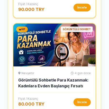
Fiyat / Kazanç
İncele
90.000 TRY
VIP
GÖRÜNTÜLÜ SOHBET
Nevşehir
4 gün önce
Görüntülü Sohbetle Para Kazanmak:
Kadınlara Evden Başlangıç Fırsatı
Fiyat / Kazanç
İncele
80.000 TRY