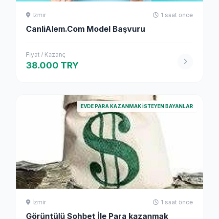
İzmir
1 saat önce
CanliAlem.Com Model Başvuru
Fiyat / Kazanç
38.000 TRY
EVDE PARA KAZANMAK İSTEYEN BAYANLAR
İzmir
1 saat önce
Görüntülü Sohbet İle Para kazanmak