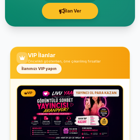
İlan Ver
VIP İlanlar
Öncelikli gösterilen, öne çıkarılmış fırsatlar
İlanınızı VIP yapın
VIP
YAYINCI OL PARA KAZAN