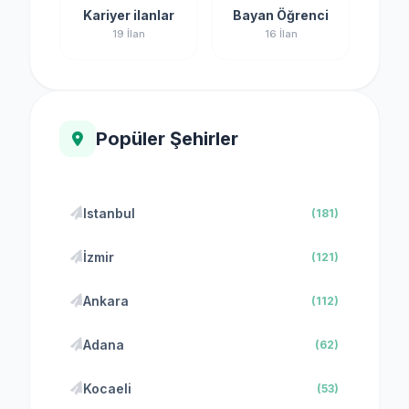
Kariyer ilanlar
Bayan Öğrenci
19 İlan
16 İlan
Popüler Şehirler
Istanbul
(181)
İzmir
(121)
Ankara
(112)
Adana
(62)
Kocaeli
(53)