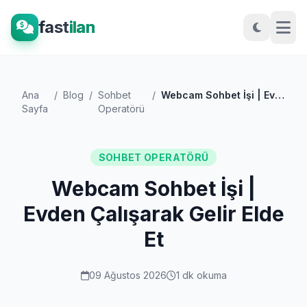
fast
ilan
Ana
/
Blog
/
Sohbet
/
Webcam Sohbet İşi | Evden Çalışarak Geli...
Sayfa
Operatörü
SOHBET OPERATÖRÜ
Webcam Sohbet İşi |
Evden Çalışarak Gelir Elde
Et
09 Ağustos 2026
1 dk okuma