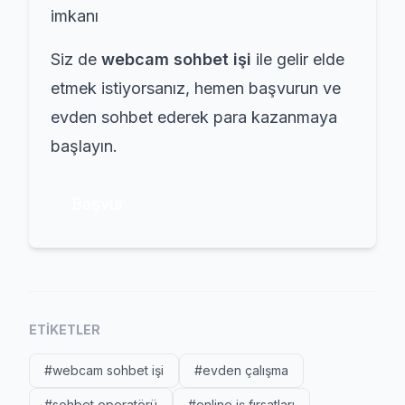
imkanı
Siz de
webcam sohbet işi
ile gelir elde
etmek istiyorsanız, hemen başvurun ve
evden sohbet ederek para kazanmaya
başlayın.
Başvur
ETIKETLER
#webcam sohbet işi
#evden çalışma
#sohbet operatörü
#online iş fırsatları