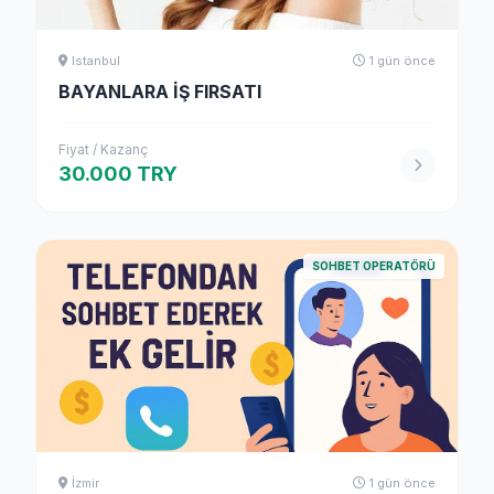
Istanbul
1 gün önce
BAYANLARA İŞ FIRSATI
Fiyat / Kazanç
30.000 TRY
SOHBET OPERATÖRÜ
İzmir
1 gün önce