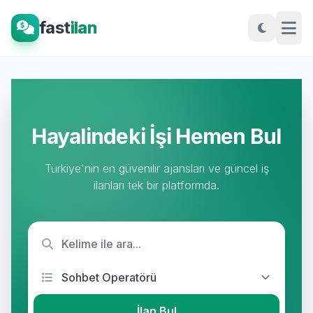
fast
ilan
Hayalindeki İşi Hemen Bul
Türkiye'nin en güvenilir ajansları ve güncel iş
ilanları tek bir platformda.
İlan Bul