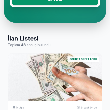
İlan Listesi
Toplam
48
sonuç bulundu.
SOHBET OPERATÖRÜ
Muğla
6 saat önce