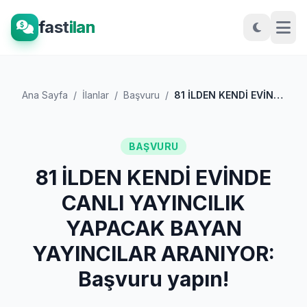
fast
ilan
Ana Sayfa
/
İlanlar
/
Başvuru
/
81 İLDEN KENDİ EVİNDE CANLI YAYINCILIK Y...
BAŞVURU
81 İLDEN KENDİ EVİNDE
CANLI YAYINCILIK
YAPACAK BAYAN
YAYINCILAR ARANIYOR:
Başvuru yapın!