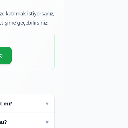
ze katılmak istiyorsanız,
tişime geçebilirsiniz:
)
t mı?
▼
mu?
▼