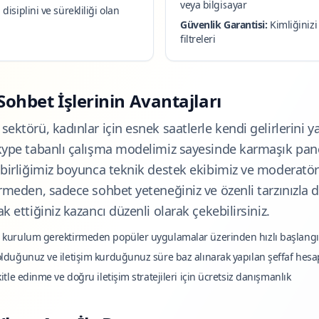
veya bilgisayar
isiplini ve sürekliliği olan
Güvenlik Garantisi:
Kimliğinizi
filtreleri
ohbet İşlerinin Avantajları
ektörü, kadınlar için esnek saatlerle kendi gelirlerini ya
Skype tabanlı çalışma modelimiz sayesinde karmaşık pan
 birliğimiz boyunca teknik destek ekibimiz ve moderatör
ermeden, sadece sohbet yeteneğiniz ve özenli tarzınızla 
k ettiğiniz kazancı düzenli olarak çekebilirsiniz.
 kurulum gerektirmeden popüler uygulamalar üzerinden hızlı başlangı
lduğunuz ve iletişim kurduğunuz süre baz alınarak yapılan şeffaf hes
kitle edinme ve doğru iletişim stratejileri için ücretsiz danışmanlık