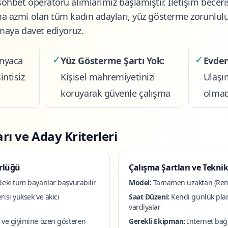
ohbet operatörü alımlarımız başlamıştır. İletişim beceri
ma azmi olan tüm kadın adayları, yüz gösterme zorunlu
nmaya davet ediyoruz.
✓
✓
nyaca
Yüz Gösterme Şartı Yok:
Evden
intisiz
Kişisel mahremiyetinizi
Ulaşı
koruyarak güvenle çalışma
olmad
rı ve Aday Kriterleri
rlüğü
Çalışma Şartları ve Teknik
deki tüm bayanlar başvurabilir
Model:
Tamamen uzaktan (Remot
risi yüksek ve akıcı
Saat Düzeni:
Kendi günlük plan
vardiyalar
a ve giyimine özen gösteren
Gerekli Ekipman:
İnternet bağla