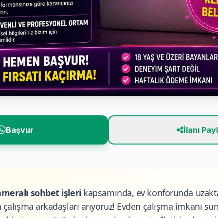
Başvur
İlanı Pay
ameralı sohbet işleri
kapsamında, ev konforunda uzakta
n çalışma arkadaşları arıyoruz! Evden çalışma imkanı su