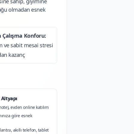
sine sahip, giyimine
luğu olmadan esnek
 Çalışma Konforu:
m ve sabit mesai stresi
an kazanç
 Altyapı
e), evden online katılım
ınıza göre esnek
ntısı, akıllı telefon, tablet