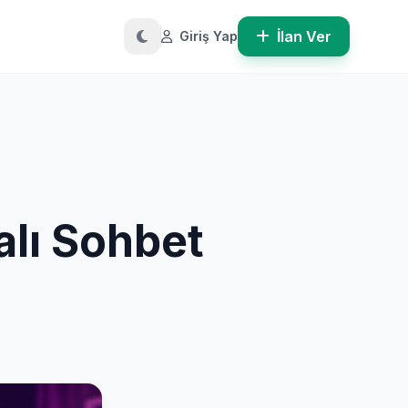
İlan Ver
Giriş Yap
alı Sohbet