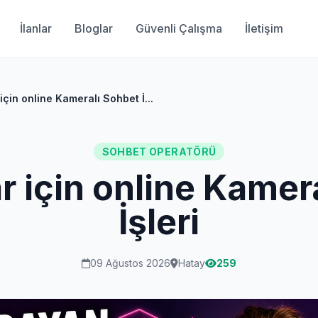
İlanlar
Bloglar
Güvenli Çalışma
İletişim
çin online Kameralı Sohbet İ...
SOHBET OPERATÖRÜ
 için online Kamer
İşleri
09 Ağustos 2026
Hatay
259