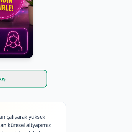
laş
n çalışarak yüksek
nan küresel altyapımız