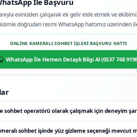
 WhatsApp İle Başvuru
anıyla evinizden çalışarak ek gelir elde etmek ve ekibimi
n bizimle doğrudan resmi WhatsApp hattımız üzerinden ile
ONLINE KAMERALI SOHBET İŞLERI BAŞVURU HATTI
WhatsApp İle Hemen Detaylı Bilgi Al (0537 748 9198
lar
e sohbet operatörü olarak çalışmak için deneyim şar
meralı sohbet işinde yüz gizleme seçeneği mevcut 