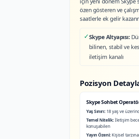
için yeni dönem Skype s
özen gösteren ve çalış
saatlerle ek gelir kaza
✓
Skype Altyapısı:
Dü
bilinen, stabil ve kes
iletişim kanalı
Pozisyon Detayla
Skype Sohbet Operatö
Yaş Sınırı:
18 yaş ve üzerin
Temel Nitelik:
İletişim bece
konuşabilen
Yayın Özeni:
Kişisel tarzın