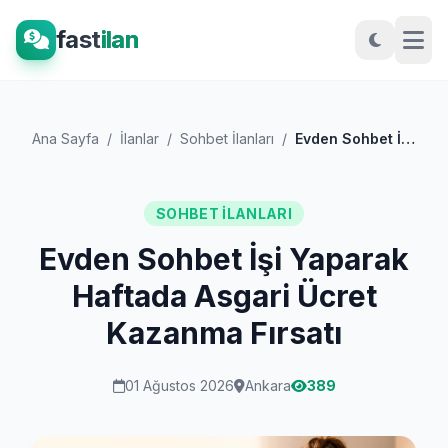
fast
ilan
Ana Sayfa
/
İlanlar
/
Sohbet İlanları
/
Evden Sohbet İşi Yaparak Haftada Asgari...
SOHBET İLANLARI
Evden Sohbet İşi Yaparak
Haftada Asgari Ücret
Kazanma Fırsatı
01 Ağustos 2026
Ankara
389