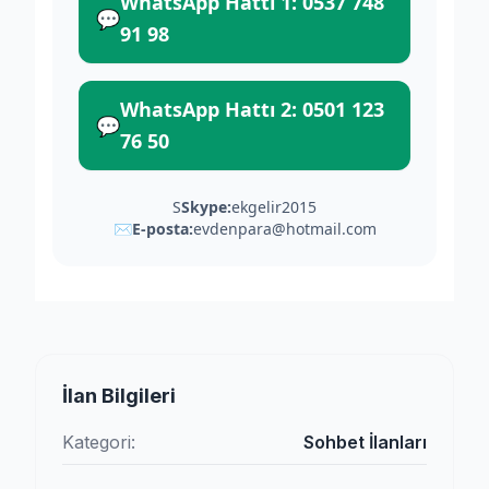
WhatsApp Hattı 1: 0537 748
💬
91 98
WhatsApp Hattı 2: 0501 123
💬
76 50
S
Skype:
ekgelir2015
✉
E-posta:
evdenpara@hotmail.com
İlan Bilgileri
Kategori:
Sohbet İlanları