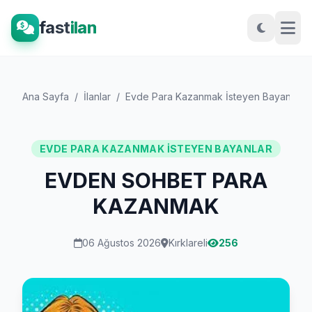
fast
ilan
Ana Sayfa
/
İlanlar
/
Evde Para Kazanmak İsteyen Bayanlar
/
EVDE PARA KAZANMAK İSTEYEN BAYANLAR
EVDEN SOHBET PARA
KAZANMAK
06 Ağustos 2026
Kırklareli
256