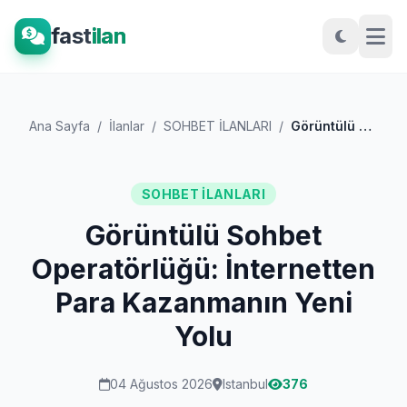
fast
ilan
Ana Sayfa
/
İlanlar
/
SOHBET İLANLARI
/
Görüntülü Sohbet Operatörlüğü: İnternett...
SOHBET İLANLARI
Görüntülü Sohbet
Operatörlüğü: İnternetten
Para Kazanmanın Yeni
Yolu
04 Ağustos 2026
Istanbul
376