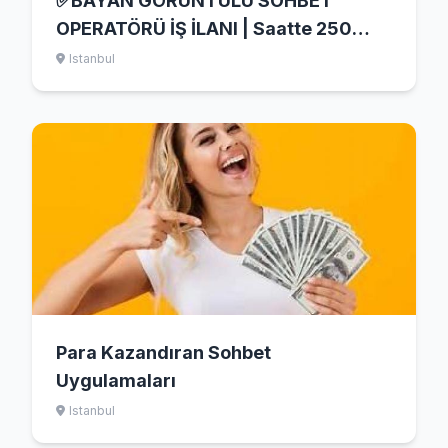
✅BAYAN GÖRÜNTÜLÜ SOHBET
OPERATÖRÜ İŞ İLANI | Saatte 250
TL/450 TL | Anlık Ödeme
Istanbul
Para Kazandıran Sohbet
Uygulamaları
Istanbul