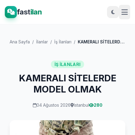
fast
ilan
Ana Sayfa
/
İlanlar
/
İş İlanları
/
KAMERALI SİTELERDE MODEL OLMAK
İŞ İLANLARI
KAMERALI SİTELERDE
MODEL OLMAK
04 Ağustos 2026
Istanbul
280