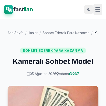
fast
ilan
Ana Sayfa
/
İlanlar
/
Sohbet Ederek Para Kazanma
/
Kameralı Sohbet Model
SOHBET EDEREK PARA KAZANMA
Kameralı Sohbet Model
05 Ağustos 2026
Adana
237