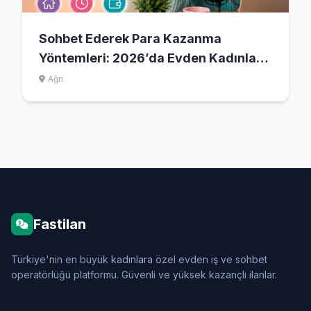
Sohbet Ederek Para Kazanma
Yöntemleri: 2026’da Evden Kadınlara
Uygun Dijital Çalışma Rehberi
Ağrı
Fastilan
Türkiye'nin en büyük kadınlara özel evden iş ve sohbet
operatörlüğü platformu. Güvenli ve yüksek kazançlı ilanlar.