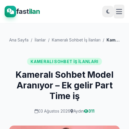
fast
ilan
Ana Sayfa
/
İlanlar
/
Kameralı Sohbet İş İlanları
/
Kameralı Sohbet Model Aranıyor – Ek geli...
KAMERALI SOHBET İŞ İLANLARI
Kameralı Sohbet Model
Aranıyor – Ek gelir Part
Time iş
03 Ağustos 2026
Aydın
311