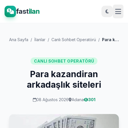
fast
ilan
Ana Sayfa
/
İlanlar
/
Canlı Sohbet Operatörü
/
Para kazandiran arkadaşlık siteleri
CANLI SOHBET OPERATÖRÜ
Para kazandiran
arkadaşlık siteleri
08 Ağustos 2026
Adana
301