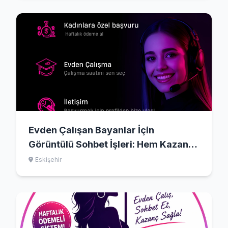
Evden Çalışan Bayanlar İçin
Görüntülü Sohbet İşleri: Hem Kazançlı
Hem de Keyifli Bir İş Fırsatı!
Eskişehir