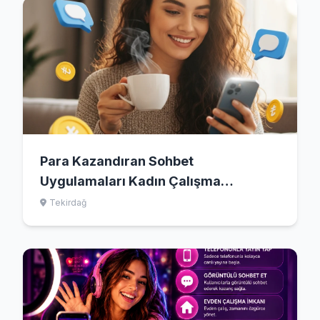
Para Kazandıran Sohbet
Uygulamaları Kadın Çalışma
Arkadaşı İlanı
Tekirdağ