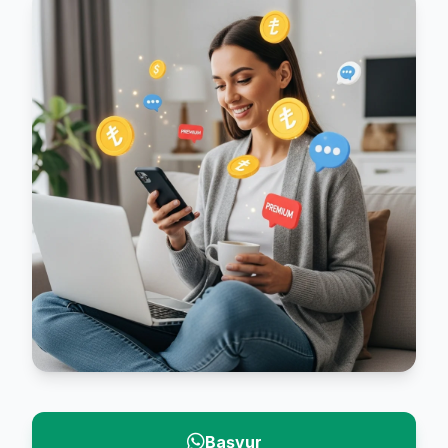
Başvur