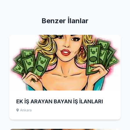
Benzer İlanlar
EK İŞ ARAYAN BAYAN İŞ İLANLARI
Ankara