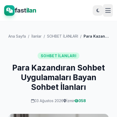
fast
ilan
Ana Sayfa
/
İlanlar
/
SOHBET İLANLARI
/
Para Kazandıran Sohbet Uygulamaları Baya...
SOHBET İLANLARI
Para Kazandıran Sohbet
Uygulamaları Bayan
Sohbet İlanları
03 Ağustos 2026
İzmir
358