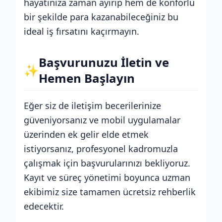
hayatınıza zaman ayırıp hem de konforlu
bir şekilde para kazanabileceğiniz bu
ideal iş fırsatını kaçırmayın.
Başvurunuzu İletin ve
✨
Hemen Başlayın
Eğer siz de iletişim becerilerinize
güveniyorsanız ve mobil uygulamalar
üzerinden ek gelir elde etmek
istiyorsanız, profesyonel kadromuzla
çalışmak için başvurularınızı bekliyoruz.
Kayıt ve süreç yönetimi boyunca uzman
ekibimiz size tamamen ücretsiz rehberlik
edecektir.