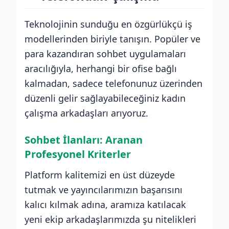
Teknolojinin sunduğu en özgürlükçü iş
modellerinden biriyle tanışın. Popüler ve
para kazandıran sohbet uygulamaları
aracılığıyla, herhangi bir ofise bağlı
kalmadan, sadece telefonunuz üzerinden
düzenli gelir sağlayabileceğiniz kadın
çalışma arkadaşları arıyoruz.
Sohbet İlanları: Aranan
Profesyonel Kriterler
Platform kalitemizi en üst düzeyde
tutmak ve yayıncılarımızın başarısını
kalıcı kılmak adına, aramıza katılacak
yeni ekip arkadaşlarımızda şu nitelikleri