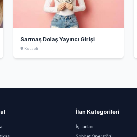
Sarmaş Dolaş Yayıncı Girişi
Kocaeli
al
İlan Kategorileri
da
İş İlanları
itikası
Sohbet Operatörü