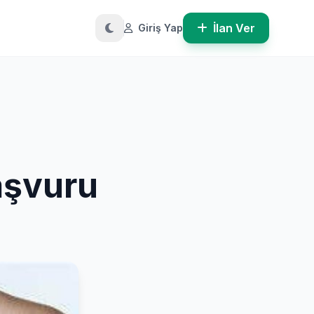
İlan Ver
Giriş Yap
aşvuru