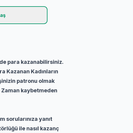
laş
de para kazanabilirsiniz.
ara Kazanan Kadınların
şinizin patronu olmak
ir.. Zaman kaybetmeden
üm sorularınıza yanıt
örlüğü ile nasıl kazanç