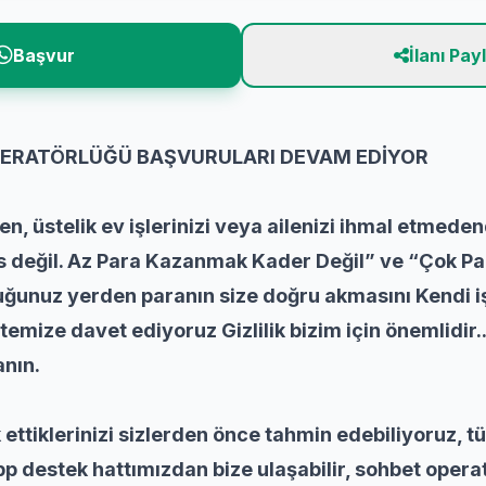
Başvur
İlanı Pay
ERATÖRLÜĞÜ BAŞVURULARI DEVAM EDİYOR
n, üstelik ev işlerinizi veya ailenizi ihmal etmeden
ns değil. Az Para Kazanmak Kader Değil” ve “Çok P
uğunuz yerden paranın size doğru akmasını Kendi i
sitemize davet ediyoruz Gizlilik bizim için önemlid
anın.
 ettiklerinizi sizlerden önce tahmin edebiliyoruz, t
 destek hattımızdan bize ulaşabilir, sohbet operat