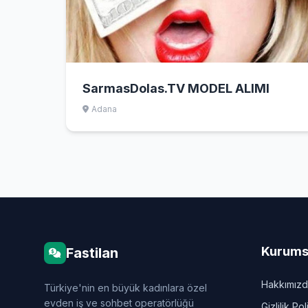
SarmasDolas.TV MODEL ALIMI
Adana
Kurums
Fastilan
Hakkımız
Türkiye'nin en büyük kadınlara özel
evden iş ve sohbet operatörlüğü
Gizlilik Pol