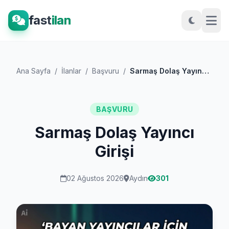
fast
ilan
Ana Sayfa
/
İlanlar
/
Başvuru
/
Sarmaş Dolaş Yayıncı Girişi
BAŞVURU
Sarmaş Dolaş Yayıncı
Girişi
02 Ağustos 2026
Aydın
301