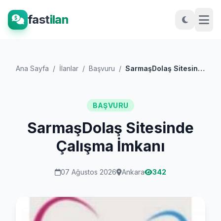
fast
ilan
Ana Sayfa
/
İlanlar
/
Başvuru
/
SarmaşDolaş Sitesinde Çalışma İmkanı
BAŞVURU
SarmaşDolaş Sitesinde
Çalışma İmkanı
07 Ağustos 2026
Ankara
342