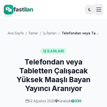
fast
ilan
Ana Sayfa
/
İlanlar
/
İş İlanları
/
Telefondan veya Tabletten Çalışacak Yüks...
İŞ İLANLARI
Telefondan veya
Tabletten Çalışacak
Yüksek Maaşlı Bayan
Yayıncı Aranıyor
02 Ağustos 2026
Karabük
330