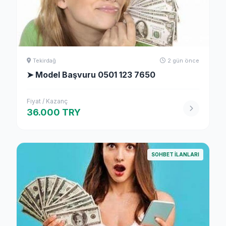
Tekirdağ
2 gün önce
➤ Model Başvuru 0501 123 7650
Fiyat / Kazanç
36.000 TRY
SOHBET İLANLARI