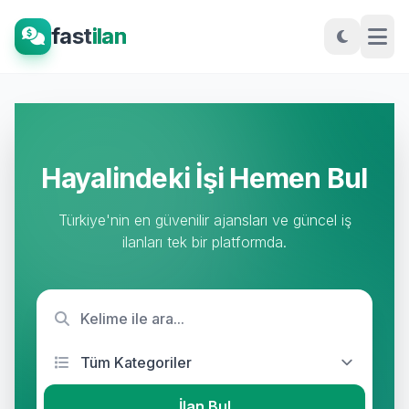
fast
ilan
Hayalindeki İşi Hemen Bul
Türkiye'nin en güvenilir ajansları ve güncel iş
ilanları tek bir platformda.
İlan Bul