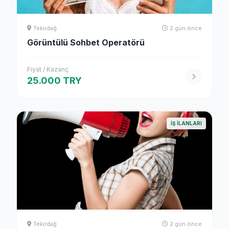
Tekirdağ
2 gün önce
Görüntülü Sohbet Operatörü
Fiyat / Kazanç
25.000 TRY
İŞ İLANLARI
Tekirdağ
2 gün önce