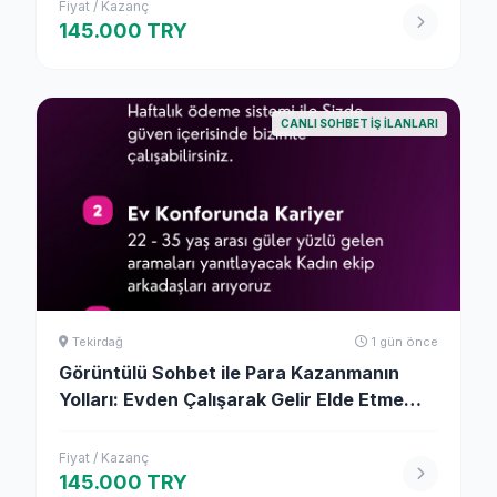
Fiyat / Kazanç
145.000 TRY
CANLI SOHBET İŞ İLANLARI
Tekirdağ
1 gün önce
Görüntülü Sohbet ile Para Kazanmanın
Yolları: Evden Çalışarak Gelir Elde Etme
Rehberi
Fiyat / Kazanç
145.000 TRY