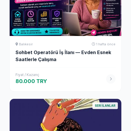
Balıkesir
1 hafta önce
Sohbet Operatörü İş İlanı — Evden Esnek
Saatlerle Çalışma
Fiyat / Kazanç
80.000 TRY
SERI ILANLAR