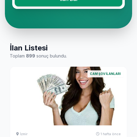
İlan Listesi
Toplam
899
sonuç bulundu.
CAM ŞOV İLANLARI
İzmir
1 hafta önce