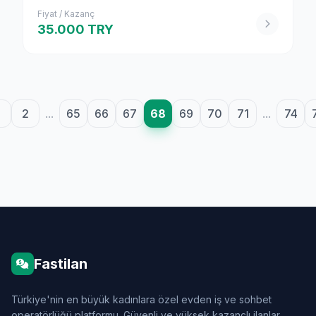
Fiyat / Kazanç
35.000 TRY
2
...
65
66
67
68
69
70
71
...
74
Fastilan
Türkiye'nin en büyük kadınlara özel evden iş ve sohbet
operatörlüğü platformu. Güvenli ve yüksek kazançlı ilanlar.