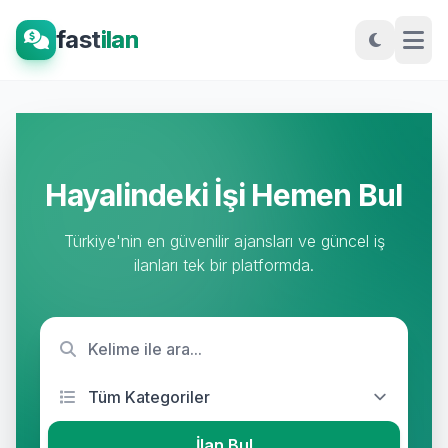
fast
ilan
Hayalindeki İşi Hemen Bul
Türkiye'nin en güvenilir ajansları ve güncel iş
ilanları tek bir platformda.
İlan Bul