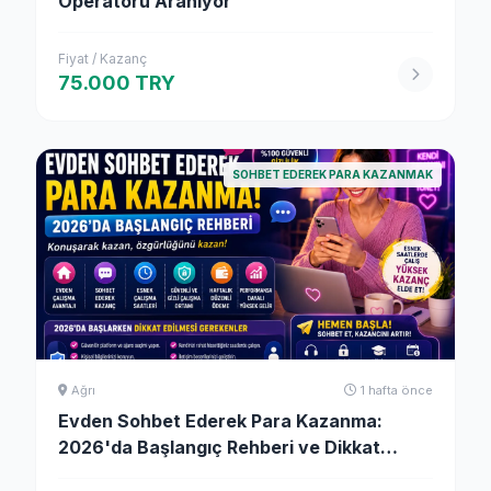
Operatörü Aranıyor
Fiyat / Kazanç
75.000 TRY
SOHBET EDEREK PARA KAZANMAK
Ağrı
1 hafta önce
Evden Sohbet Ederek Para Kazanma:
2026'da Başlangıç Rehberi ve Dikkat
Edilmesi Gerekenler