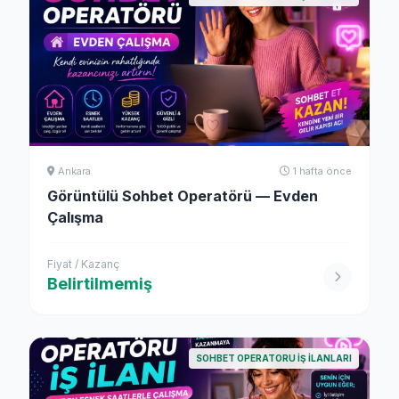
Ankara
1 hafta önce
Görüntülü Sohbet Operatörü — Evden
Çalışma
Fiyat / Kazanç
Belirtilmemiş
SOHBET OPERATORU İŞ İLANLARI