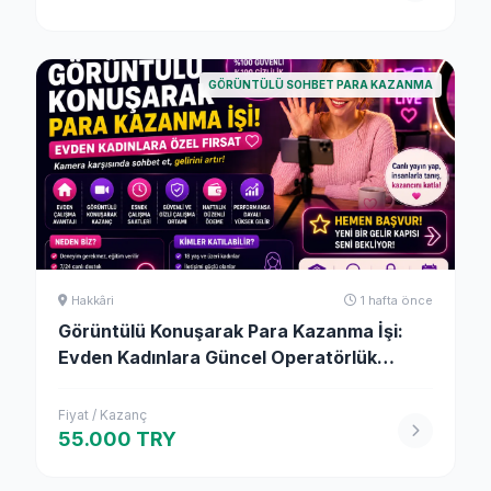
GÖRÜNTÜLÜ SOHBET PARA KAZANMA
Hakkâri
1 hafta önce
Görüntülü Konuşarak Para Kazanma İşi:
Evden Kadınlara Güncel Operatörlük
Fırsatı (2026)
Fiyat / Kazanç
55.000 TRY