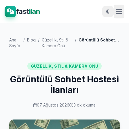
fast
ilan
Ana
/
Blog
/
Güzellik, Stil &
/
Görüntülü Sohbet Hostesi İlanları
Sayfa
Kamera Önü
GÜZELLIK, STIL & KAMERA ÖNÜ
Görüntülü Sohbet Hostesi
İlanları
07 Ağustos 2026
3 dk okuma