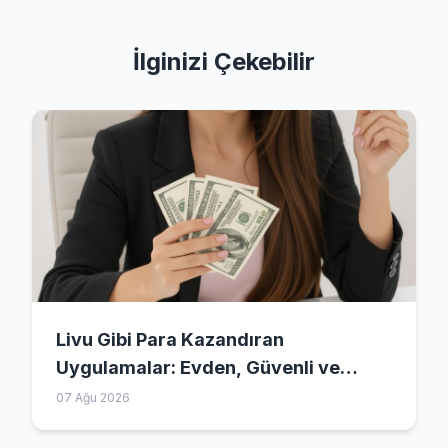
İlginizi Çekebilir
Livu Gibi Para Kazandıran
Uygulamalar: Evden, Güvenli ve
Esnek Gelir Modeli
07 Ağu 2026