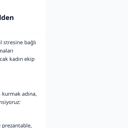
lden
l stresine bağlı
maları
acak kadın ekip
im kurmak adına,
msiyoruz:
 prezantable,