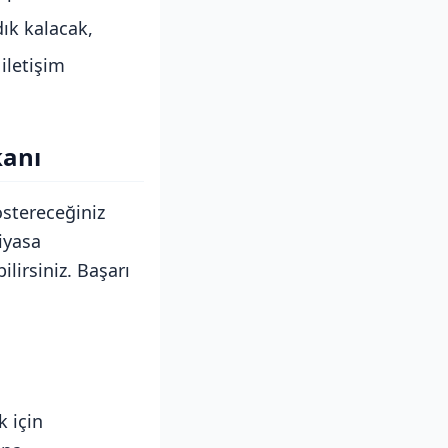
dık kalacak,
 iletişim
kanı
östereceğiniz
iyasa
lirsiniz. Başarı
k için