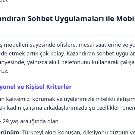
andıran Sohbet Uygulamaları ile Mobi
 iş modelleri sayesinde ofislere, mesai saatlerine ve yo
lde etmek artık çok kolay. Kazandıran sohbet uygula
yesinde, yalnızca akıllı telefonunu kullanarak çalış
ruz.
onel ve Kişisel Kriterler
n kalitemizi korumak ve üyelerimizle nitelikli iletiş
cak kadın çalışma arkadaşlarımızda şu özellikleri öne
- 29 yaş aralığında olan,
örünüm:
Türkçeyi akıcı konuşan, diksiyonu düzgün ve