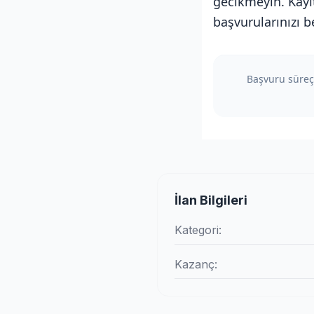
gecikmeyin. Kayı
başvurularınızı b
Başvuru süreçl
İlan Bilgileri
Kategori:
Kazanç: