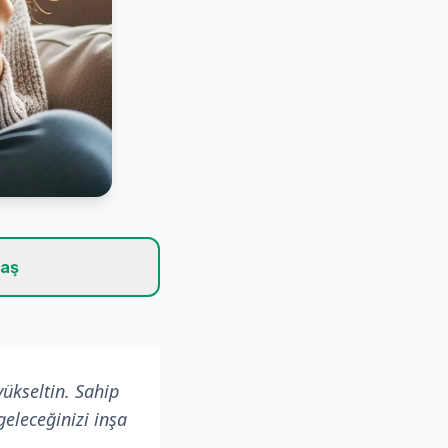
laş
yükseltin. Sahip
geleceğinizi inşa