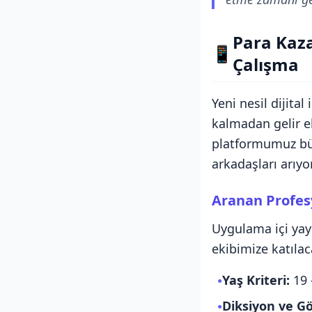
Para Kaz
📱
Çalışma
Yeni nesil dijital
kalmadan gelir e
platformumuz bün
arkadaşları arıyo
Aranan Profesy
Uygulama içi yayı
ekibimize katıla
Yaş Kriteri:
19 
●
Diksiyon ve G
●