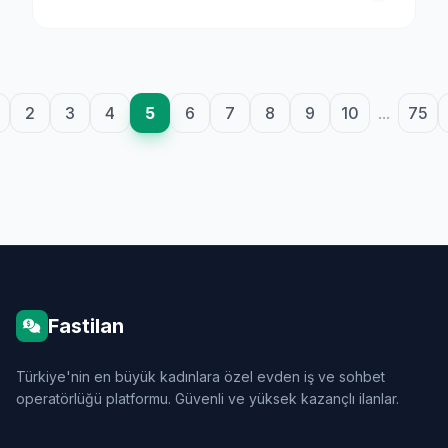
2
3
4
5
6
7
8
9
10
...
75
Fastilan
Türkiye'nin en büyük kadınlara özel evden iş ve sohbet
operatörlüğü platformu. Güvenli ve yüksek kazançlı ilanlar.