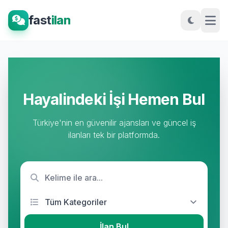
fast
ilan
Hayalindeki İşi Hemen Bul
Türkiye'nin en güvenilir ajansları ve güncel iş
ilanları tek bir platformda.
İlan Bul