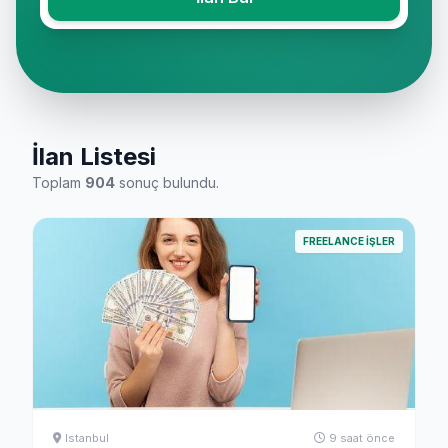
İlan Listesi
Toplam
904
sonuç bulundu.
FREELANCE İŞLER
Istanbul
9 saat önce